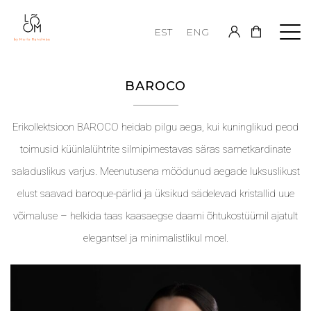
EST
ENG
BAROCO
Erikollektsioon BAROCO heidab pilgu aega, kui kuninglikud peod
toimusid küünlalühtrite silmipimestavas säras sametkardinate
saladuslikus varjus. Meenutusena möödunud aegade luksuslikust
elust saavad baroque-pärlid ja üksikud sädelevad kristallid uue
võimaluse – helkida taas kaasaegse daami õhtukostüümil ajatult
elegantsel ja minimalistlikul moel.