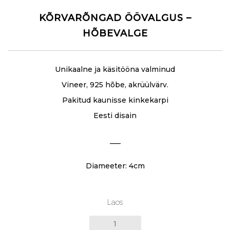
KÕRVARÕNGAD ÖÖVALGUS –
HÕBEVALGE
Unikaalne ja käsitööna valminud
Vineer, 925 hõbe, akrüülvärv.
Pakitud kaunisse kinkekarpi
Eesti disain
___
Diameeter: 4cm
Laos
KÕRVARÕNGAD