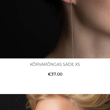
KÕRVARÕNGAS SÄDE XS
€
37.00