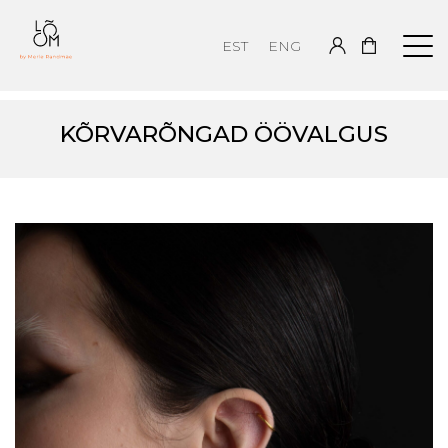
EST
ENG
KÕRVARÕNGAD ÖÖVALGUS