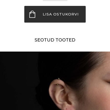
ÖÖVALGUS
kogus
LISA OSTUKORVI
SEOTUD TOOTED