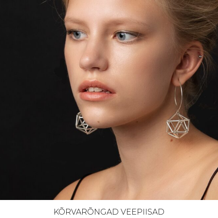
KÕRVARÕNGAD VEEPIISAD