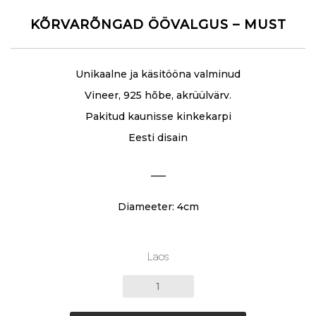
KÕRVARÕNGAD ÖÖVALGUS – MUST
Unikaalne ja käsitööna valminud
Vineer, 925 hõbe, akrüülvärv.
Pakitud kaunisse kinkekarpi
Eesti disain
___
Diameeter: 4cm
Laos
KÕRVARÕNGAD
ÖÖVALGUS