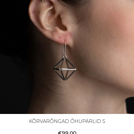
KÕRVARÕNGAD ÕHUPÄRLID S
€
99.00