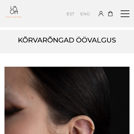
EST
ENG
KÕRVARÕNGAD ÖÖVALGUS